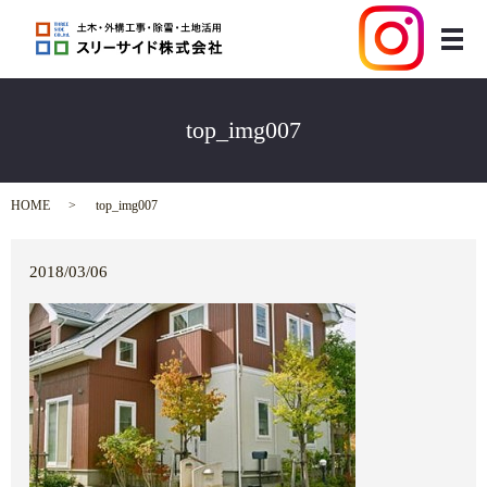
メ
top_img007
HOME
top_img007
2018/03/06