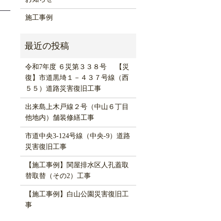
施工事例
令和7年度 ６災第３３８号 【災
復】市道黒埼１－４３７号線（西
５５）道路災害復旧工事
出来島上木戸線２号（中山６丁目
他地内）舗装修繕工事
市道中央3-124号線（中央-9）道路
災害復旧工事
【施工事例】関屋排水区人孔蓋取
替取替（その2）工事
【施工事例】白山公園災害復旧工
事