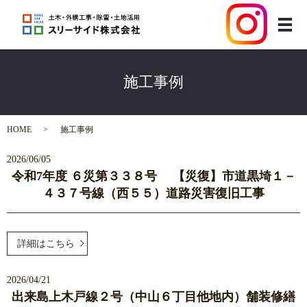
メ
施工事例
HOME
施工事例
2026/06/05
令和7年度 ６災第３３８号 【災復】市道黒埼１－
４３７号線（西５５）道路災害復旧工事
詳細はこちら
2026/04/21
出来島上木戸線２号（中山６丁目他地内）舗装修繕