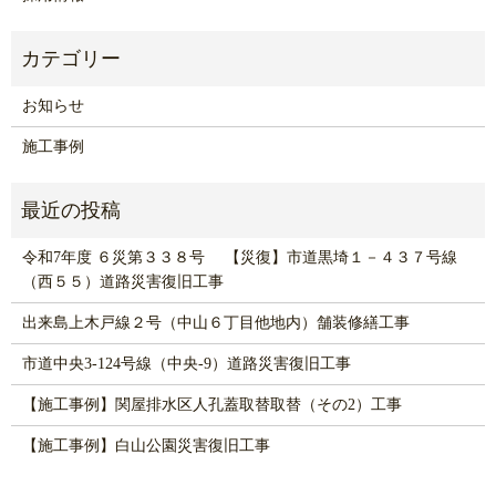
お知らせ
施工事例
令和7年度 ６災第３３８号 【災復】市道黒埼１－４３７号線
（西５５）道路災害復旧工事
出来島上木戸線２号（中山６丁目他地内）舗装修繕工事
市道中央3-124号線（中央-9）道路災害復旧工事
【施工事例】関屋排水区人孔蓋取替取替（その2）工事
【施工事例】白山公園災害復旧工事