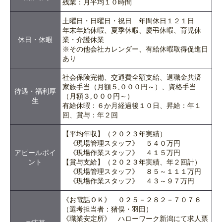
残業：月平均１０時間
土曜日・日曜日・祝日 年間休日１２１日
年末年始休暇、夏季休暇、慶弔休暇、育児休
休日・休暇
業・介護休業
※その他会社カレンダー、有給休暇取得促進日
あり
社会保険完備、交通費全額支給、退職金共済
家族手当（月額５,０００円～）、資格手当
待遇・福利厚
（月額３,０００円～）
生
有給休暇：６か月経過後１０日、昇給：年１
回、賞与：年２回
【平均年収】（２０２３年実績）
《現場管理スタッフ》 ５４０万円
アピールポイ
《現場作業スタッフ》 ４１５万円
ント
【賞与支給】（２０２３年実績、年２回計）
《現場管理スタッフ》 ８５～１１１万円
《現場作業スタッフ》 ４３～９７万円
《お電話ＯＫ》 ０２５－２８２－７０７６
（選考担当者：猪俣・羽田）
《職業安定所》 ハローワーク新潟にて求人票