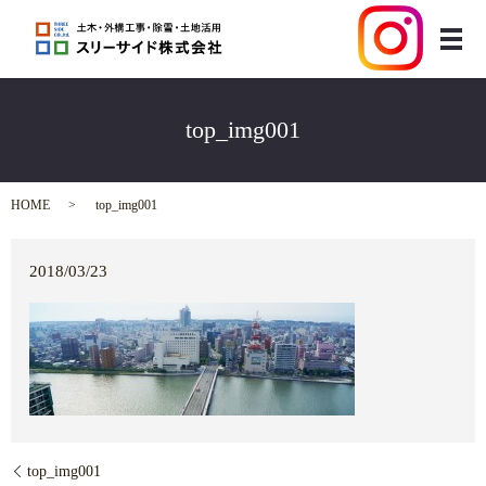
メ
top_img001
HOME
top_img001
2018/03/23
top_img001