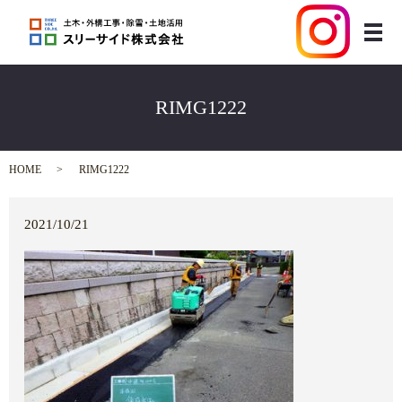
メ
RIMG1222
HOME
RIMG1222
2021/10/21