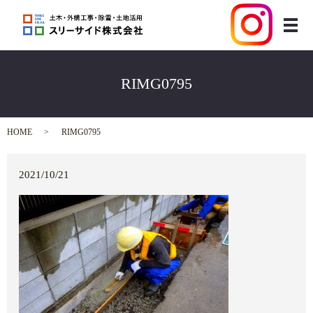
メ
RIMG0795
HOME
RIMG0795
2021/10/21