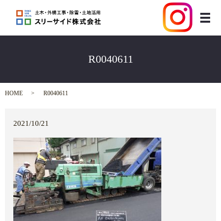
メ
R0040611
HOME
R0040611
2021/10/21