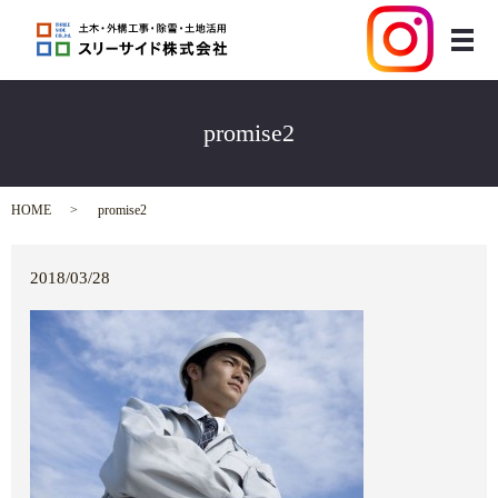
メ
promise2
HOME
promise2
2018/03/28