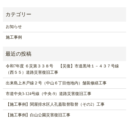
お知らせ
施工事例
令和7年度 ６災第３３８号 【災復】市道黒埼１－４３７号線
（西５５）道路災害復旧工事
出来島上木戸線２号（中山６丁目他地内）舗装修繕工事
市道中央3-124号線（中央-9）道路災害復旧工事
【施工事例】関屋排水区人孔蓋取替取替（その2）工事
【施工事例】白山公園災害復旧工事