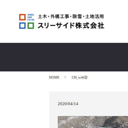
HOME
130_web③
2020/04/14