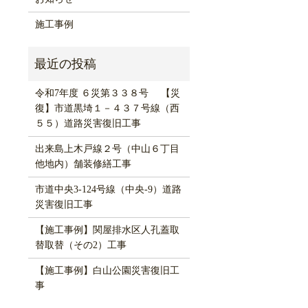
施工事例
令和7年度 ６災第３３８号 【災
復】市道黒埼１－４３７号線（西
５５）道路災害復旧工事
出来島上木戸線２号（中山６丁目
他地内）舗装修繕工事
市道中央3-124号線（中央-9）道路
災害復旧工事
【施工事例】関屋排水区人孔蓋取
替取替（その2）工事
【施工事例】白山公園災害復旧工
事