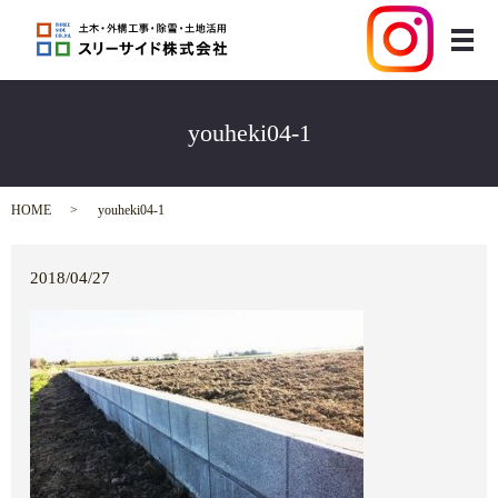
メ
youheki04-1
HOME
youheki04-1
2018/04/27