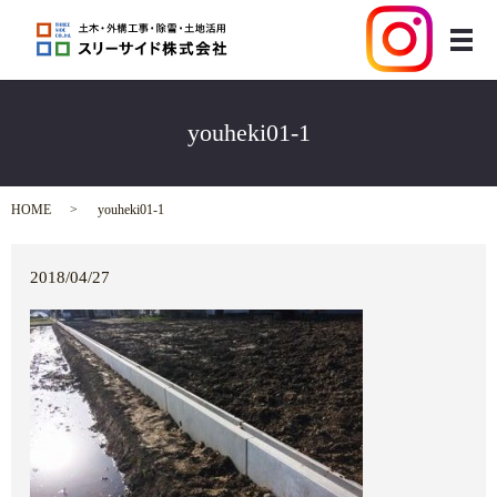
メ
youheki01-1
HOME
youheki01-1
2018/04/27