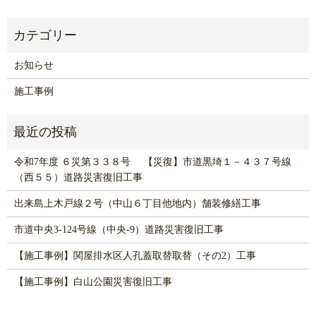
お知らせ
施工事例
令和7年度 ６災第３３８号 【災復】市道黒埼１－４３７号線
（西５５）道路災害復旧工事
出来島上木戸線２号（中山６丁目他地内）舗装修繕工事
市道中央3-124号線（中央-9）道路災害復旧工事
【施工事例】関屋排水区人孔蓋取替取替（その2）工事
【施工事例】白山公園災害復旧工事