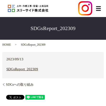
メ
SDGsReport_202309
HOME
SDGsReport_202309
2023/09/13
SDGsReport_202309
SDGsへの取り組み