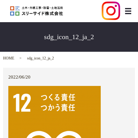
メ
sdg_icon_12_ja_2
HOME
sdg_icon_12_ja_2
2022/06/20