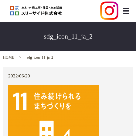
メ
sdg_icon_11_ja_2
HOME
sdg_icon_11_ja_2
2022/06/20