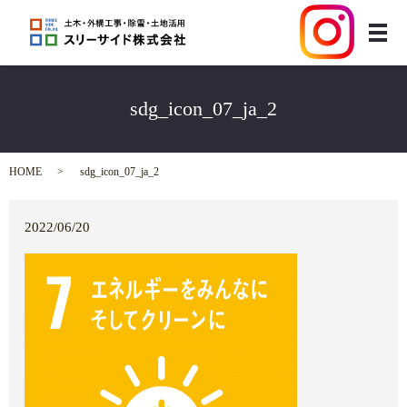
メ
sdg_icon_07_ja_2
HOME
sdg_icon_07_ja_2
2022/06/20