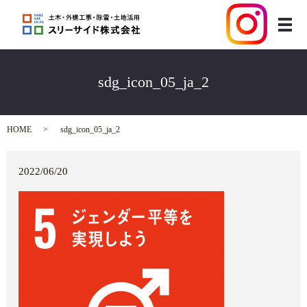
メ
sdg_icon_05_ja_2
HOME
sdg_icon_05_ja_2
2022/06/20