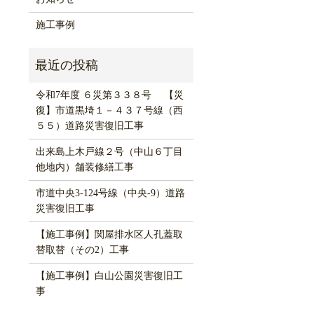
施工事例
令和7年度 ６災第３３８号 【災
復】市道黒埼１－４３７号線（西
５５）道路災害復旧工事
出来島上木戸線２号（中山６丁目
他地内）舗装修繕工事
市道中央3-124号線（中央-9）道路
災害復旧工事
【施工事例】関屋排水区人孔蓋取
替取替（その2）工事
【施工事例】白山公園災害復旧工
事