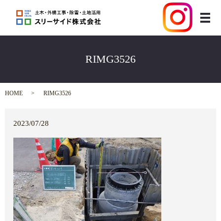
メ
RIMG3526
HOME
RIMG3526
2023/07/28