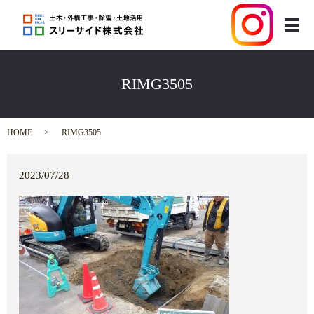
メ
RIMG3505
HOME
RIMG3505
2023/07/28