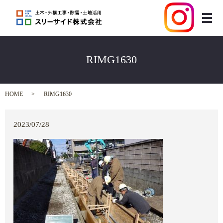
メ
RIMG1630
HOME
RIMG1630
2023/07/28