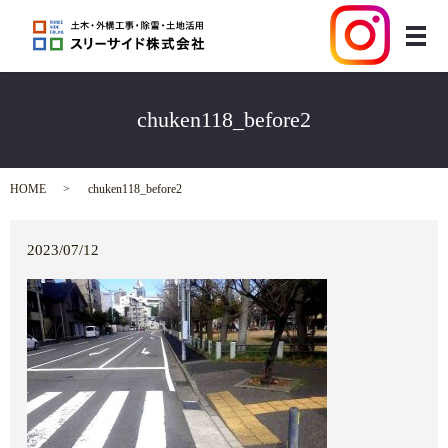
メ
chuken118_before2
HOME
chuken118_before2
2023/07/12