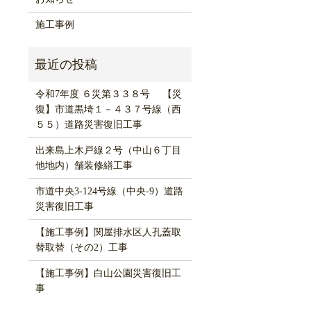
施工事例
令和7年度 ６災第３３８号 【災
復】市道黒埼１－４３７号線（西
５５）道路災害復旧工事
出来島上木戸線２号（中山６丁目
他地内）舗装修繕工事
市道中央3-124号線（中央-9）道路
災害復旧工事
【施工事例】関屋排水区人孔蓋取
替取替（その2）工事
【施工事例】白山公園災害復旧工
事