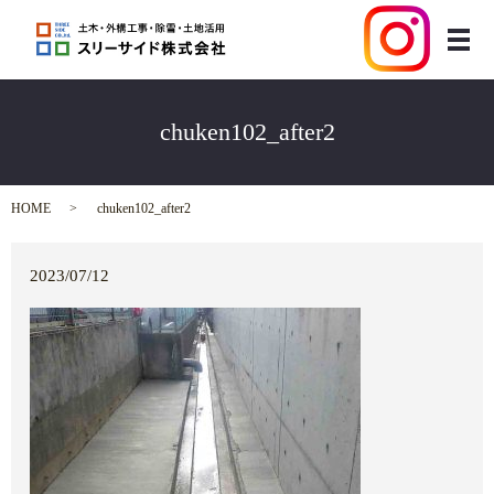
メ
chuken102_after2
HOME
chuken102_after2
2023/07/12