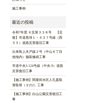
施工事例
令和7年度 ６災第３３８号 【災
復】市道黒埼１－４３７号線（西
５５）道路災害復旧工事
出来島上木戸線２号（中山６丁目
他地内）舗装修繕工事
市道中央3-124号線（中央-9）道路
災害復旧工事
【施工事例】関屋排水区人孔蓋取
替取替（その2）工事
【施工事例】白山公園災害復旧工
事