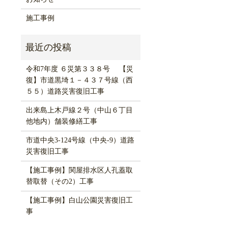
施工事例
令和7年度 ６災第３３８号 【災
復】市道黒埼１－４３７号線（西
５５）道路災害復旧工事
出来島上木戸線２号（中山６丁目
他地内）舗装修繕工事
市道中央3-124号線（中央-9）道路
災害復旧工事
【施工事例】関屋排水区人孔蓋取
替取替（その2）工事
【施工事例】白山公園災害復旧工
事