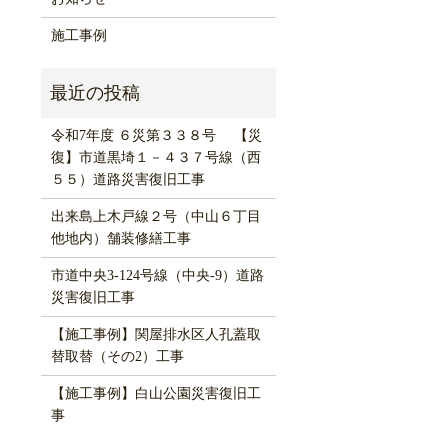
施工事例
令和7年度 ６災第３３８号 【災
復】市道黒埼１－４３７号線（西
５５）道路災害復旧工事
出来島上木戸線２号（中山６丁目
他地内）舗装修繕工事
市道中央3-124号線（中央-9）道路
災害復旧工事
【施工事例】関屋排水区人孔蓋取
替取替（その2）工事
【施工事例】白山公園災害復旧工
事