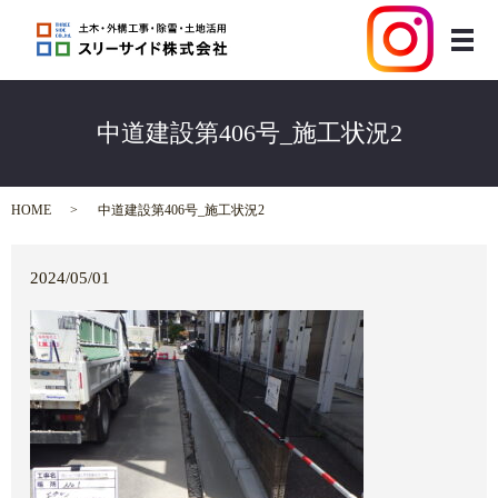
メ
中道建設第406号_施工状況2
HOME
中道建設第406号_施工状況2
2024/05/01