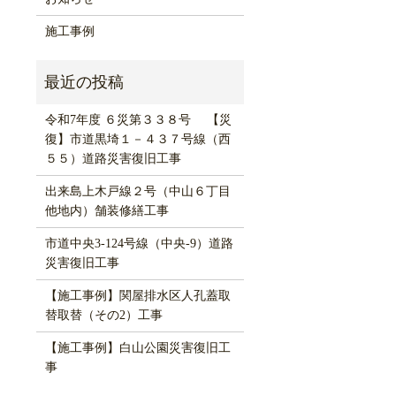
施工事例
令和7年度 ６災第３３８号 【災
復】市道黒埼１－４３７号線（西
５５）道路災害復旧工事
出来島上木戸線２号（中山６丁目
他地内）舗装修繕工事
市道中央3-124号線（中央-9）道路
災害復旧工事
【施工事例】関屋排水区人孔蓋取
替取替（その2）工事
【施工事例】白山公園災害復旧工
事