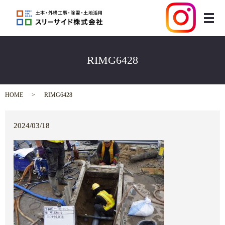
メ
RIMG6428
HOME
RIMG6428
2024/03/18