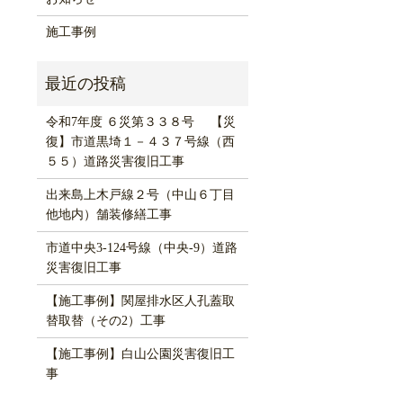
施工事例
令和7年度 ６災第３３８号 【災
復】市道黒埼１－４３７号線（西
５５）道路災害復旧工事
出来島上木戸線２号（中山６丁目
他地内）舗装修繕工事
市道中央3-124号線（中央-9）道路
災害復旧工事
【施工事例】関屋排水区人孔蓋取
替取替（その2）工事
【施工事例】白山公園災害復旧工
事